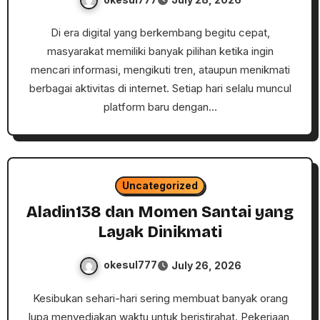
Di era digital yang berkembang begitu cepat,
masyarakat memiliki banyak pilihan ketika ingin
mencari informasi, mengikuti tren, ataupun menikmati
berbagai aktivitas di internet. Setiap hari selalu muncul
platform baru dengan…
Uncategorized
Aladin138 dan Momen Santai yang
Layak Dinikmati
okesul777
July 26, 2026
Kesibukan sehari-hari sering membuat banyak orang
lupa menyediakan waktu untuk beristirahat. Pekerjaan,