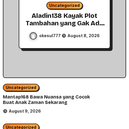
Uncategorized
Aladin138 Kayak Plot
Tambahan yang Gak Ada
di Trailer
okesul777
August 8, 2026
Uncategorized
Mantap168 Bawa Nuansa yang Cocok
Buat Anak Zaman Sekarang
August 9, 2026
Uncategorized