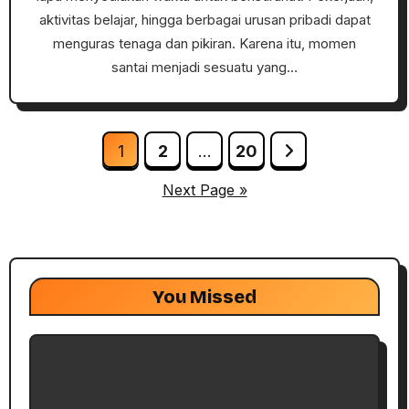
aktivitas belajar, hingga berbagai urusan pribadi dapat
menguras tenaga dan pikiran. Karena itu, momen
santai menjadi sesuatu yang…
Posts
1
2
…
20
pagination
Next Page »
You Missed