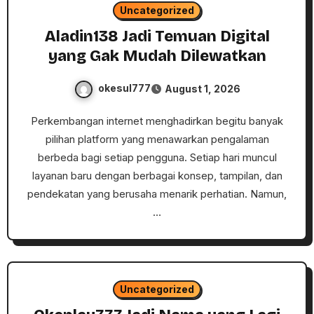
Uncategorized
Aladin138 Jadi Temuan Digital
yang Gak Mudah Dilewatkan
okesul777
August 1, 2026
Perkembangan internet menghadirkan begitu banyak
pilihan platform yang menawarkan pengalaman
berbeda bagi setiap pengguna. Setiap hari muncul
layanan baru dengan berbagai konsep, tampilan, dan
pendekatan yang berusaha menarik perhatian. Namun,
…
Uncategorized