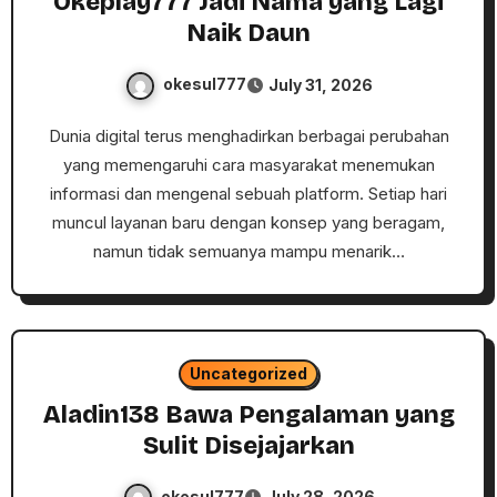
Okeplay777 Jadi Nama yang Lagi
Naik Daun
okesul777
July 31, 2026
Dunia digital terus menghadirkan berbagai perubahan
yang memengaruhi cara masyarakat menemukan
informasi dan mengenal sebuah platform. Setiap hari
muncul layanan baru dengan konsep yang beragam,
namun tidak semuanya mampu menarik…
Uncategorized
Aladin138 Bawa Pengalaman yang
Sulit Disejajarkan
okesul777
July 28, 2026